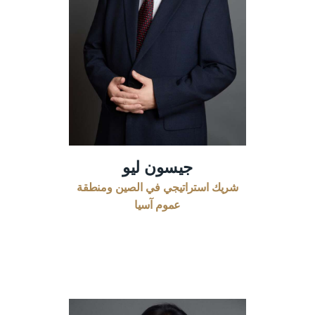
جيسون ليو
شريك استراتيجي في الصين ومنطقة
عموم آسيا