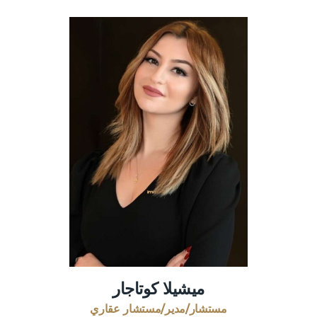
ميشيلا كوتاجار
مستشار/مدير/مستشار عقاري