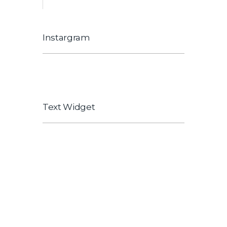
Instargram
[instagram-feed]
Text Widget
Explain to you how all this mistaken idea
of hovered link and praising pain was
born and I will give you a complete count
of the system expound