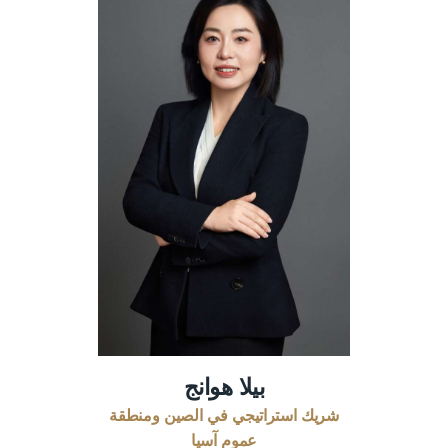
بيلا هوانج
شريك استراتيجي في الصين ومنطقة
عموم آسيا