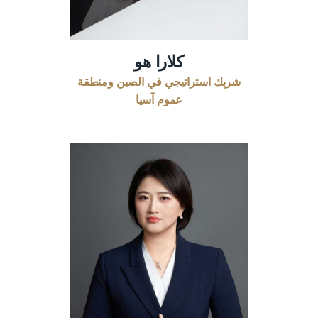
كلارا هو
شريك استراتيجي في الصين ومنطقة
عموم آسيا