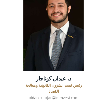
د. عيدان كوتاجار
رئيس قسم الشؤون القانونية ومعالجة
القضايا
aidan.cutajar@immvest.com