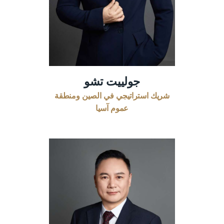
جولييت تشو
شريك استراتيجي في الصين ومنطقة
عموم آسيا